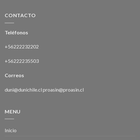
CONTACTO
Teléfonos
+56222232202
+56222235503
Correos
duni@dunichile.cl
proasin@proasin.cl
MENU
Inicio