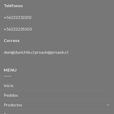
Teléfonos
+56222232202
+56222235503
Correos
duni@dunichile.cl
proasin@proasin.cl
MENU
Inicio
Pedidos
Productos