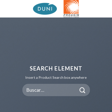
Skip
to
content
SEARCH ELEMENT
Insert a Product Search box anywhere