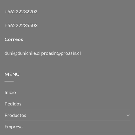
+56222232202
+56222235503
Correos
duni@dunichile.cl
proasin@proasin.cl
MENU
Inicio
Pedidos
Productos
Empresa