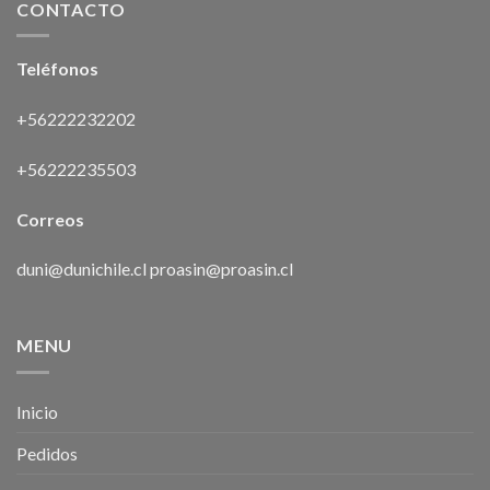
CONTACTO
Teléfonos
+56222232202
+56222235503
Correos
duni@dunichile.cl
proasin@proasin.cl
MENU
Inicio
Pedidos