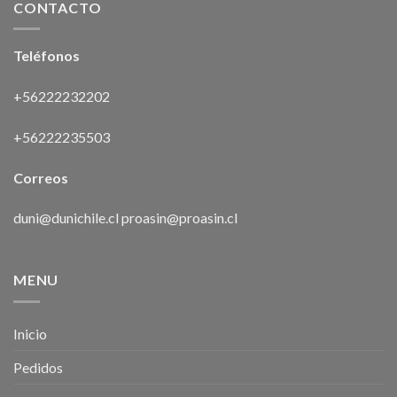
CONTACTO
Teléfonos
+56222232202
+56222235503
Correos
duni@dunichile.cl
proasin@proasin.cl
MENU
Inicio
Pedidos